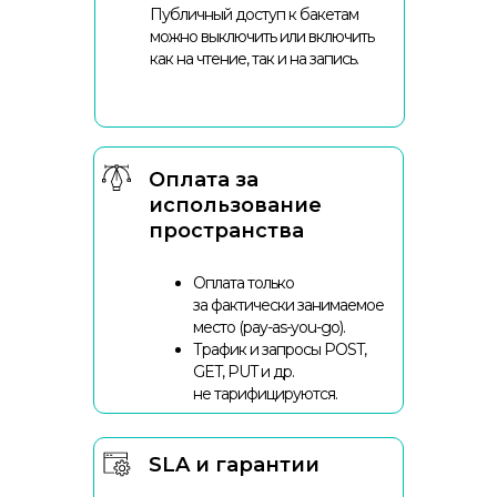
Публичный доступ к бакетам
можно выключить или включить
как на чтение, так и на запись.
Оплата за
использование
пространства
Оплата только
за фактически занимаемое
место (pay-as-you-go).
Трафик и запросы POST,
GET, PUT и др.
не тарифицируются.
SLA и гарантии